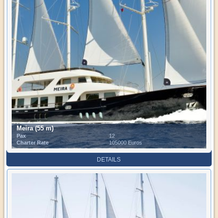
Meira (55 m)
Pax
12
Charter Rate
105000 Euros
DETAILS