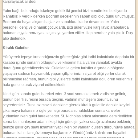
karşılayacaklar dedi.
Yatın bağlı bulunduğu iskeleye geldik iki gemici bizi mendirekte bekliyordu.
Rahatsızlık verdik derken Bodrum gecelerinin sabah gibi olduğunu unutmuşuz.
Bodrum da hayat akşam başlar ve sabahlara kadar devam eder. Yatın
personeli genç ve dinamik çocuklardı. Bizi güler yüzle karşılayıp arabalarda
bulunan eşyalarımızı yata taşımaya yardım ettiler. Hep beraber yata çıktık. Duş
alıp dinlendik.
Kiralık Guletler
Yürüyerek tepeye tırmandığınızda göreceğiniz gibi tarihi kalıntılarla dopdolu bir
kasaba içinde surların olduğunu ve kilisenin hala yarım yamalak ayakta
durduğunu görebileceksiniz. Guletler ile gelen turistler dışında o bölgede
yaşayan sadece hayvancılık yapan çiftçilerimizin ziyaret etiği yerler olarak
bilinmesine rağmen, bunun gibi yüzlerce tarihi kalıntılarla dolu ören yerlerimiz
hala genel olarak ziyaret edilmektedir.
İkinci gün sabahı gulet hareket eder. 3 saat sonra kelebek vadisine gelinir,
günün belirli süresini burada geçirip, vadinin muhteşem görüntüsünü
seyredersiniz. Turkuaz mavisi denizine girerek kiralık gulet ile denizin keyfini
çıkarmaya bakarsınız öğle yemeği burada sunulduktan sonra kahveler
yudumlanırken gulet hareket eder. St. Nicholas adası arkasında demirledikten
sonra bu muhteşem adanın keşfi için güneşin yakıcı sıcağı azalması beklenir,
denize girilir çay saati ikramları yapılırken bir yandan guletin dürbünüyle adada
bulunan kalıntıları gözlemeye başlarsınız. Gördüğünüz kalıntıların hayalini