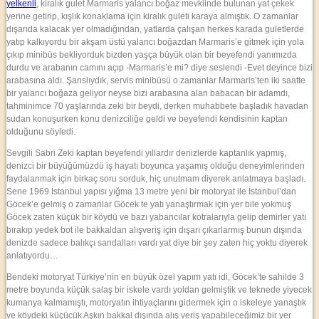
yelkenli
, kiralık gulet Marmaris yalancı boğaz mevkiinde bulunan yat çekek
yerine getirip, kışlık konaklama için kiralık guleti karaya almıştık. O zamanlar
dışarıda kalacak yer olmadığından, yatlarda çalışan herkes karada guletlerde
yatıp kalkıyordu bir akşam üstü yalancı boğazdan Marmaris’e gitmek için yola
çıkıp minibüs bekliyorduk bizden yaşça büyük olan bir beyefendi yanımızda
durdu ve arabanın camını açıp -Marmaris’e mi? diye seslendi -Evet deyince bizi
arabasına aldı. Şanslıydık, servis minibüsü o zamanlar Marmaris’ten iki saatte
bir yalancı boğaza geliyor neyse bizi arabasına alan babacan bir adamdı,
tahminimce 70 yaşlarında zeki bir beydi, derken muhabbete başladık havadan
sudan konuşurken konu denizciliğe geldi ve beyefendi kendisinin kaptan
olduğunu söyledi.
Sevgili Sabri Zeki kaptan beyefendi yıllardır denizlerde kaptanlık yapmış,
denizci bir büyüğümüzdü iş hayatı boyunca yaşamış olduğu deneyimlerinden
faydalanmak için birkaç soru sorduk, hiç unutmam diyerek anlatmaya başladı.
Sene 1969 İstanbul yapısı yığma 13 metre yeni bir motoryat ile İstanbul’dan
Göcek’e gelmiş o zamanlar Göcek te yatı yanaştırmak için yer bile yokmuş
Göcek zaten küçük bir köydü ve bazı yabancılar kotralarıyla gelip demirler yatı
bırakıp yedek bot ile bakkaldan alışveriş için dışarı çıkarlarmış bunun dışında
denizde sadece balıkçı sandalları vardı yat diye bir şey zaten hiç yoktu diyerek
anlatıyordu…
Bendeki motoryat Türkiye’nin en büyük özel yapım yatı idi, Göcek’te sahilde 3
metre boyunda küçük salaş bir iskele vardı yoldan gelmiştik ve teknede yiyecek
kumanya kalmamıştı, motoryatın ihtiyaçlarını gidermek için o iskeleye yanaştık
ve köydeki küçücük Aşkın bakkal dışında alış veriş yapabileceğimiz bir yer