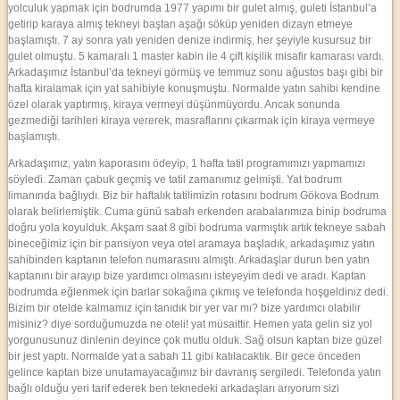
yolculuk yapmak için bodrumda 1977 yapımı bir gulet almış, guleti İstanbul’a
getirip karaya almış tekneyi baştan aşağı söküp yeniden dizayn etmeye
başlamıştı. 7 ay sonra yatı yeniden denize indirmiş, her şeyiyle kusursuz bir
gulet olmuştu. 5 kamaralı 1 master kabin ile 4 çift kişilik misafir kamarası vardı.
Arkadaşımız İstanbul’da tekneyi görmüş ve temmuz sonu ağustos başı gibi bir
hafta kiralamak için yat sahibiyle konuşmuştu. Normalde yatın sahibi kendine
özel olarak yaptırmış, kiraya vermeyi düşünmüyordu. Ancak sonunda
gezmediği tarihleri kiraya vererek, masraflarını çıkarmak için kiraya vermeye
başlamıştı.
Arkadaşımız, yatın kaporasını ödeyip, 1 hafta tatil programımızı yapmamızı
söyledi. Zaman çabuk geçmiş ve tatil zamanımız gelmişti. Yat bodrum
limanında bağlıydı. Biz bir haftalık tatilimizin rotasını bodrum Gökova Bodrum
olarak belirlemiştik. Cuma günü sabah erkenden arabalarımıza binip bodruma
doğru yola koyulduk. Akşam saat 8 gibi bodruma varmıştık artık tekneye sabah
bineceğimiz için bir pansiyon veya otel aramaya başladık, arkadaşımız yatın
sahibinden kaptanın telefon numarasını almıştı. Arkadaşlar durun ben yatın
kaptanını bir arayıp bize yardımcı olmasını isteyeyim dedi ve aradı. Kaptan
bodrumda eğlenmek için barlar sokağına çıkmış ve telefonda hoşgeldiniz dedi.
Bizim bir otelde kalmamız için tanıdık bir yer var mı? bize yardımcı olabilir
misiniz? diye sorduğumuzda ne oteli! yat müsaittir. Hemen yata gelin siz yol
yorgunusunuz dinlenin deyince çok mutlu olduk. Sağ olsun kaptan bize güzel
bir jest yaptı. Normalde yat a sabah 11 gibi katılacaktık. Bir gece önceden
gelince kaptan bize unutamayacağımız bir davranış sergiledi. Telefonda yatın
bağlı olduğu yeri tarif ederek ben teknedeki arkadaşları arıyorum sizi