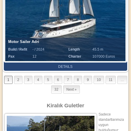
Motor Sailer Adri
Build / Refit
- / 2024
Length
45.5 m
Pax
12
Charter
107000 Euros
Rate
DETAILS
1
2
3
4
5
6
7
8
9
10
11
…
32
Next »
Kiralık Guletler
Sadece
standartlarımıza
uygun
bulduğumuz