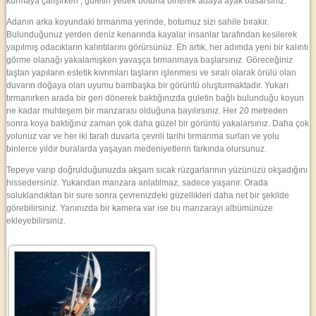
kurmaya çalışırken , guletin yedek botuna binerek adaya ayak basarsınız.
Adanın arka koyundaki tırmanma yerinde, botumuz sizi sahile bırakır.
Bulunduğunuz yerden deniz kenarında kayalar insanlar tarafından kesilerek
yapılmış odacıkların kalıntılarını görürsünüz. Eh artık, her adımda yeni bir kalıntı
görme olanağı yakalamışken yavaşça tırmanmaya başlarsınız. Göreceğiniz
taştan yapıların estetik kıvrımları taşların işlenmesi ve sıralı olarak örülü olan
duvarın doğaya olan uyumu bambaşka bir görüntü oluşturmaktadır. Yukarı
tırmanırken arada bir geri dönerek baktığınızda guletin bağlı bulunduğu koyun
ne kadar muhteşem bir manzarası olduğuna bayılırsınız. Her 20 metreden
sonra koya baktığınız zaman çok daha güzel bir görüntü yakalarsınız. Daha çok
yolunuz var ve her iki tarafı duvarla çevrili tarihi tırmanma surları ve yolu
binlerce yıldır buralarda yaşayan medeniyetlerin farkında olursunuz.
Tepeye varıp doğrulduğunuzda akşam sıcak rüzgarlarının yüzünüzü okşadığını
hissedersiniz. Yukarıdan manzara anlatılmaz, sadece yaşanır. Orada
soluklandıktan bir sure sonra çevrenizdeki güzellikleri daha net bir şekilde
görebilirsiniz. Yanınızda bir kamera var ise bu manzarayı albümünüze
ekleyebilirsiniz.