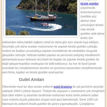
kiralık guletler
arşivimizde
bulunduruyoruz
özellikle yüz
akımız mavi
yolculuğun temeli
olan kiralık
guletler artık tekne
turları için
eskisinden daha kaliteli sağlam rahat ve daha göz alıcı olarak inşa ediliyor.
Geçmişte çok daha sıradan malzemeler ile yapılan kiralık guletler çokluğu
nedeni ile fiyatları ucuzladıkça yapılan hizmetlerde de eksiklikler oluşarak
şikayetler artmıştır. Halbuki kaliteli yapılan ve personeli yetişmiş misafirlerini
ağırlamada kusur etmeyen tecrübeli bir kaptan ile yapılan kiralık guletler ile
değil şikayet teşekkür mektupları ile taltif ediliyoruz. bu her iki taraf içinde
önemlidir biz misafirlerimizin kendini ve çevresini kazanırken misafirlerimizde
yeni firma, kaptan ve kiralık guletler aramıyorlar.
Gulet Anıları
Ülkemizde mavi tur diye anılan yelkenli
gulet kiralama
ile yat gezisinin geçmişi
yaklaşık 1960’lı yıllara dayanır. Türkiye’de yaşayan o zamanların çok zenginleri
diye tabir edilen iş adamları tarafından kullanılan kotra isimli yelkenli yatlar
veya motorlu küçük yatlardan oluşan özel gezi tekneleriydi. Sene 1993 yılı
Marmaris’te yelkenli kiralık guletler de görev yapmaktaydık. Çalıştığımız