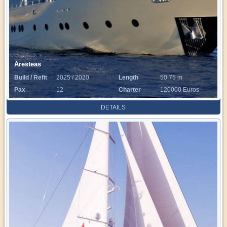
Aresteas
Build / Refit
2025 / 2020
Length
50.75 m
Pax
12
Charter
120000 Euros
Rate
DETAILS