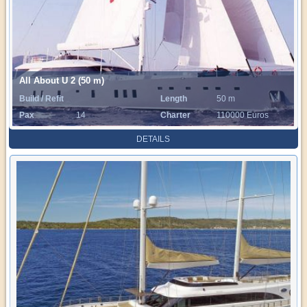
All About U 2 (50 m)
Build / Refit
Length
50 m
Pax
14
Charter
110000 Euros
Rate
DETAILS