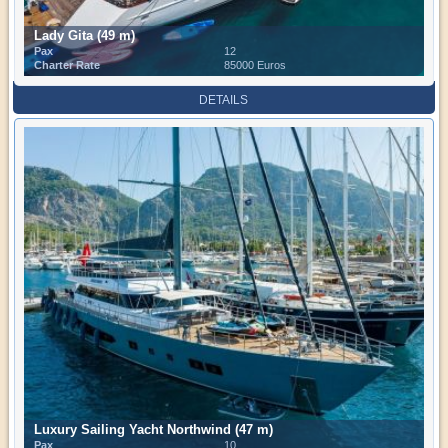
Lady Gita (49 m)
Pax
12
Charter Rate
85000 Euros
DETAILS
Luxury Sailing Yacht Northwind (47 m)
Pax
10