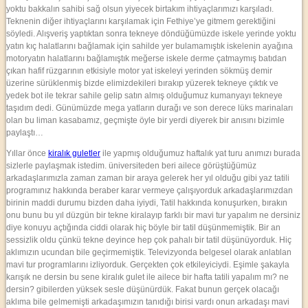
yoktu bakkalın sahibi sağ olsun yiyecek birtakım ihtiyaçlarımızı karşıladı.
Teknenin diğer ihtiyaçlarını karşılamak için Fethiye’ye gitmem gerektiğini
söyledi. Alışveriş yaptıktan sonra tekneye döndüğümüzde iskele yerinde yoktu
yatın kıç halatlarını bağlamak için sahilde yer bulamamıştık iskelenin ayağına
motoryatın halatlarını bağlamıştık meğerse iskele derme çatmaymış batıdan
çıkan hafif rüzgarının etkisiyle motor yat iskeleyi yerinden sökmüş demir
üzerine sürüklenmiş bizde elimizdekileri bırakıp yüzerek tekneye çıktık ve
yedek bot ile tekrar sahile gelip satın almış olduğumuz kumanyayı tekneye
taşıdım dedi. Günümüzde mega yatların durağı ve son derece lüks marinaları
olan bu liman kasabamız, geçmişte öyle bir yerdi diyerek bir anısını bizimle
paylaştı…
Yıllar önce
kiralık guletler
ile yapmış olduğumuz haftalık yat turu anımızı burada
sizlerle paylaşmak istedim. üniversiteden beri ailece görüştüğümüz
arkadaşlarımızla zaman zaman bir araya gelerek her yıl olduğu gibi yaz tatili
programınız hakkında beraber karar vermeye çalışıyorduk arkadaşlarımızdan
birinin maddi durumu bizden daha iyiydi, Tatil hakkında konuşurken, bırakın
onu bunu bu yıl düzgün bir tekne kiralayıp farklı bir mavi tur yapalım ne dersiniz
diye konuyu açtığında ciddi olarak hiç böyle bir tatil düşünmemiştik. Bir an
sessizlik oldu çünkü tekne deyince hep çok pahalı bir tatil düşünüyorduk. Hiç
aklımızın ucundan bile geçirmemiştik. Televizyonda belgesel olarak anlatılan
mavi tur programlarını izliyorduk. Gerçekten çok etkileyiciydi. Eşimle şakayla
karışık ne dersin bu sene kiralık gulet ile ailece bir hafta tatili yapalım mı? ne
dersin? gibilerden yüksek sesle düşünürdük. Fakat bunun gerçek olacağı
aklıma bile gelmemişti arkadaşımızın tanıdığı birisi vardı onun arkadaşı mavi